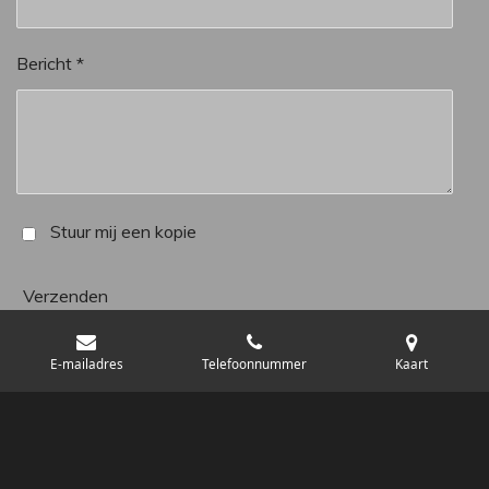
Bericht *
Stuur mij een kopie
Verzenden
E-mailadres
Telefoonnummer
Kaart
© 2M020M - 2021 Iberlim B.V.